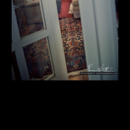
Wedding drone morris...
74
0
_mg_6783
Wedding photos